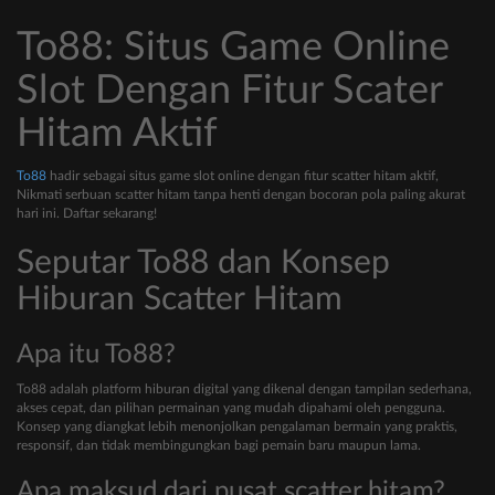
To88: Situs Game Online
Slot Dengan Fitur Scater
Hitam Aktif
To88
hadir sebagai situs game slot online dengan fitur scatter hitam aktif,
Nikmati serbuan scatter hitam tanpa henti dengan bocoran pola paling akurat
hari ini. Daftar sekarang!
Seputar To88 dan Konsep
Hiburan Scatter Hitam
Apa itu To88?
To88 adalah platform hiburan digital yang dikenal dengan tampilan sederhana,
akses cepat, dan pilihan permainan yang mudah dipahami oleh pengguna.
Konsep yang diangkat lebih menonjolkan pengalaman bermain yang praktis,
responsif, dan tidak membingungkan bagi pemain baru maupun lama.
Apa maksud dari pusat scatter hitam?