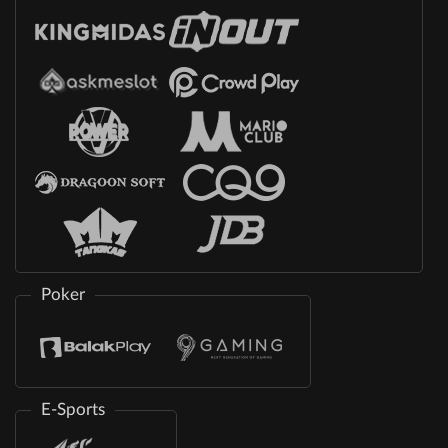
Poker
E-Sports