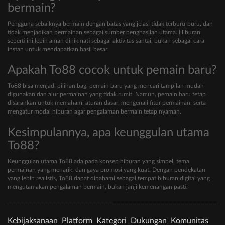
bermain?
Pengguna sebaiknya bermain dengan batas yang jelas, tidak terburu-buru, dan
tidak menjadikan permainan sebagai sumber penghasilan utama. Hiburan
seperti ini lebih aman dinikmati sebagai aktivitas santai, bukan sebagai cara
instan untuk mendapatkan hasil besar.
Apakah To88 cocok untuk pemain baru?
To88 bisa menjadi pilihan bagi pemain baru yang mencari tampilan mudah
digunakan dan alur permainan yang tidak rumit. Namun, pemain baru tetap
disarankan untuk memahami aturan dasar, mengenali fitur permainan, serta
mengatur modal hiburan agar pengalaman bermain tetap nyaman.
Kesimpulannya, apa keunggulan utama
To88?
Keunggulan utama To88 ada pada konsep hiburan yang simpel, tema
permainan yang menarik, dan gaya promosi yang kuat. Dengan pendekatan
yang lebih realistis, To88 dapat dipahami sebagai tempat hiburan digital yang
mengutamakan pengalaman bermain, bukan janji kemenangan pasti.
Kebijaksanaan
Platform
Kategori
Dukungan
Komunitas