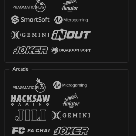
Arcade