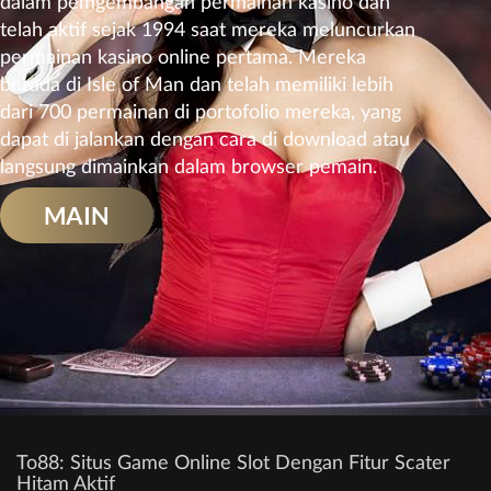
dalam pemgembangan permainan kasino dan
telah aktif sejak 1994 saat mereka meluncurkan
permainan kasino online pertama. Mereka
berada di Isle of Man dan telah memiliki lebih
dari 700 permainan di portofolio mereka, yang
dapat di jalankan dengan cara di download atau
langsung dimainkan dalam browser pemain.
MAIN
To88: Situs Game Online Slot Dengan Fitur Scater
Hitam Aktif