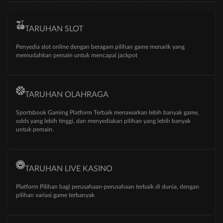
TARUHAN SLOT
Penyedia slot online dengan beragam pilihan game menarik yang
memudahkan pemain untuk mencapai jackpot
TARUHAN OLAHRAGA
Sportsbook Gaming Platform Terbaik menawarkan lebih banyak game,
odds yang lebih tinggi, dan menyediakan pilihan yang lebih banyak
untuk pemain.
TARUHAN LIVE KASINO
Platform Pilihan bagi perusahaan-perusahaan terbaik di dunia, dengan
pilihan variasi game terbanyak