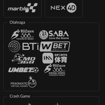
Olahraga
Crash Game