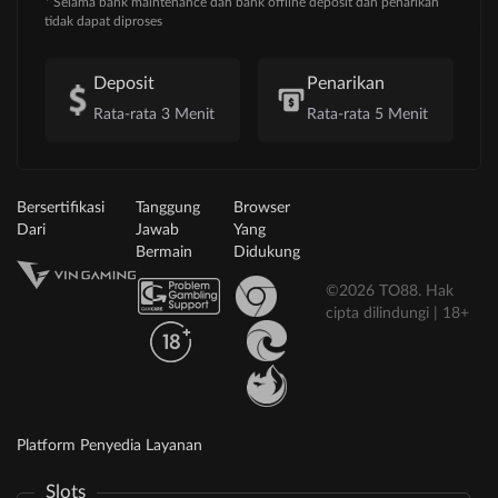
* Selama bank maintenance dan bank offline deposit dan penarikan
tidak dapat diproses
Deposit
Penarikan
Rata-rata 3 Menit
Rata-rata 5 Menit
Bersertifikasi
Tanggung
Browser
Dari
Jawab
Yang
Bermain
Didukung
©2026 TO88. Hak
cipta dilindungi | 18+
Platform Penyedia Layanan
Slots