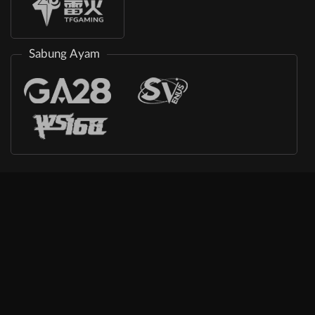
Sabung Ayam