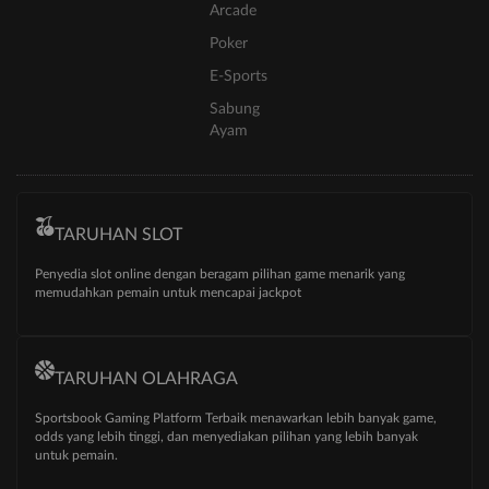
Arcade
Poker
E-Sports
Sabung
Ayam
TARUHAN SLOT
Penyedia slot online dengan beragam pilihan game menarik yang
memudahkan pemain untuk mencapai jackpot
TARUHAN OLAHRAGA
Sportsbook Gaming Platform Terbaik menawarkan lebih banyak game,
odds yang lebih tinggi, dan menyediakan pilihan yang lebih banyak
untuk pemain.