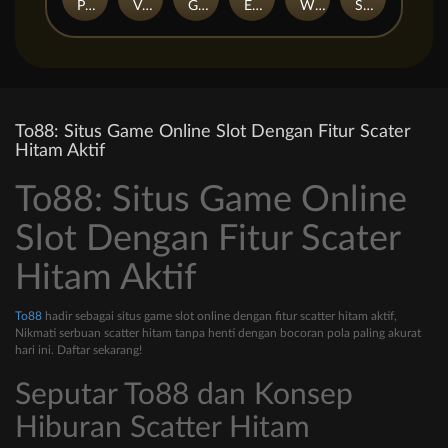
Plinko
Video Poker
Gold Rush: Boomers
Egypt Hilo
Wheel
Steampunk 2
To88: Situs Game Online Slot Dengan Fitur Scater
Hitam Aktif
To88: Situs Game Online
Slot Dengan Fitur Scater
Hitam Aktif
To88
hadir sebagai situs game slot online dengan fitur scatter hitam aktif,
Nikmati serbuan scatter hitam tanpa henti dengan bocoran pola paling akurat
hari ini. Daftar sekarang!
Seputar To88 dan Konsep
Hiburan Scatter Hitam