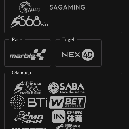
Race
Togel
Olahraga