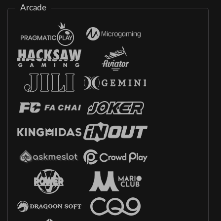
Arcade