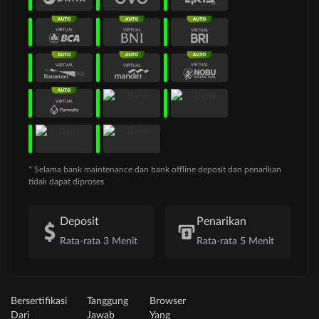
* Selama bank maintenance dan bank offline deposit dan penarikan
tidak dapat diproses
Deposit
Penarikan
Rata-rata 3 Menit
Rata-rata 5 Menit
Bersertifikasi
Tanggung
Browser
Dari
Jawab
Yang