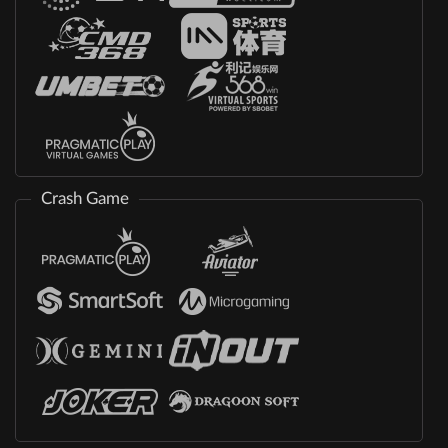
Crash Game