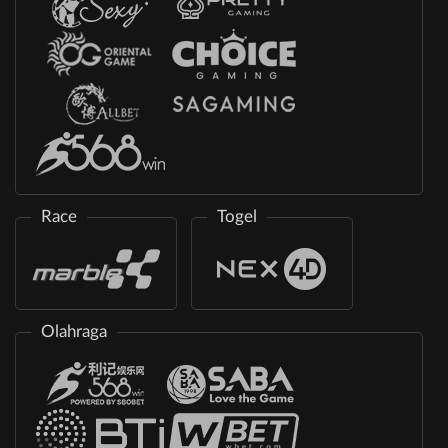
Race
Togel
Olahraga