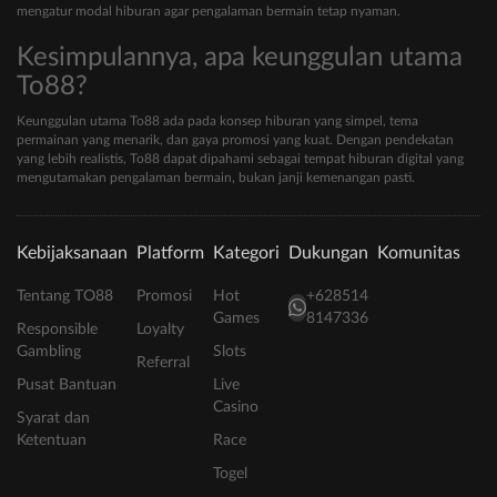
mengatur modal hiburan agar pengalaman bermain tetap nyaman.
Kesimpulannya, apa keunggulan utama
To88?
Keunggulan utama To88 ada pada konsep hiburan yang simpel, tema
permainan yang menarik, dan gaya promosi yang kuat. Dengan pendekatan
yang lebih realistis, To88 dapat dipahami sebagai tempat hiburan digital yang
mengutamakan pengalaman bermain, bukan janji kemenangan pasti.
Kebijaksanaan
Platform
Kategori
Dukungan
Komunitas
Tentang TO88
Promosi
Hot
+628514
Games
8147336
Responsible
Loyalty
Gambling
Slots
Referral
Pusat Bantuan
Live
Casino
Syarat dan
Ketentuan
Race
Togel