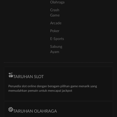
Olahraga
Crash
Game
Arcade
Poker
E-Sports
Sabung
Ayam
TARUHAN SLOT
Penyedia slot online dengan beragam pilihan game menarik yang
memudahkan pemain untuk mencapai jackpot
TARUHAN OLAHRAGA