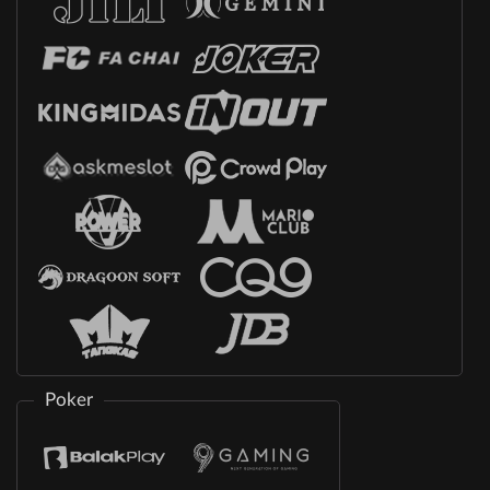
Poker