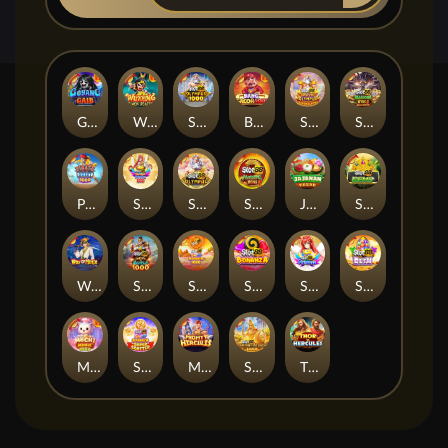
Goyang Gaib
Wukong - Black Scatter
Slot88 Olympus 1000
Bang Gacor 1000
Slot88 Gates of Olympus Super Scatter
Slot88 Mahjong Wins 3 Black Scatter
Pirate Quest 1000
Starlight Princess 1000
Slot88 Olympus
Slot88 Mahjong Wins 2
JaJanan Pasar
Slot88 Gems
Way of Ninja
Slot88 Gates of Gatot Kaca 1000
Slot88 Sweet Bonanza 1000
Slot88 Bonanza
Slot88 Princess
Slot88 Rush
Mochi Mania 1000
Slot88 Sweet Bonanza Super Scatter
Mighty Hercules
Slot88 Wisdom of Athena 1000
Thor vs Hercules