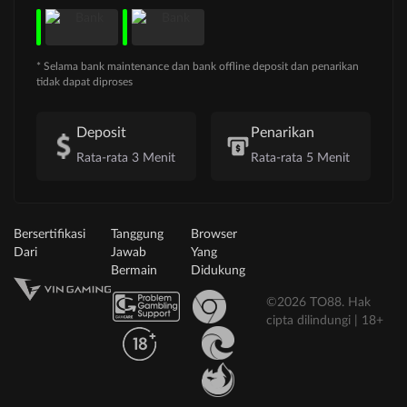
* Selama bank maintenance dan bank offline deposit dan penarikan
tidak dapat diproses
Deposit
Penarikan
Rata-rata 3 Menit
Rata-rata 5 Menit
Bersertifikasi
Tanggung
Browser
Dari
Jawab
Yang
Bermain
Didukung
©2026 TO88. Hak
cipta dilindungi | 18+