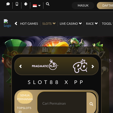
MASUK
DAFTA
IDR
12,679,062,
HOT GAMES
SLOTS
LIVE CASINO
RACE
TOGEL
SLOT88 X PP
SEMUA
PERMAINAN
TOP
SLOTS
20