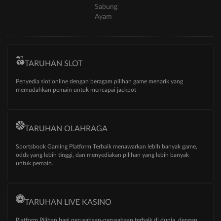
Sabung
Ayam
TARUHAN SLOT
Penyedia slot online dengan beragam pilihan game menarik yang
memudahkan pemain untuk mencapai jackpot
TARUHAN OLAHRAGA
Sportsbook Gaming Platform Terbaik menawarkan lebih banyak game,
odds yang lebih tinggi, dan menyediakan pilihan yang lebih banyak
untuk pemain.
TARUHAN LIVE KASINO
Platform Pilihan bagi perusahaan-perusahaan terbaik di dunia, dengan