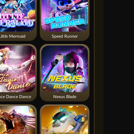
Little Mermaid
Speed Runner
ce Dance Dance
Nexus Blade