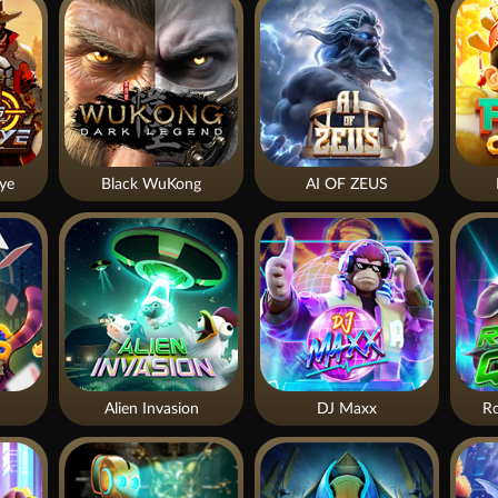
ye
Black WuKong
AI OF ZEUS
Alien Invasion
DJ Maxx
R