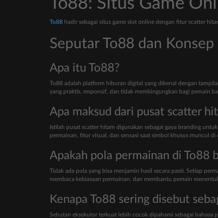
To88: Situs Game Onli
To88
hadir sebagai situs game slot online dengan fitur scatter hit
Seputar To88 dan Konsep 
Apa itu To88?
To88 adalah platform hiburan digital yang dikenal dengan tampi
yang praktis, responsif, dan tidak membingungkan bagi pemain b
Apa maksud dari pusat scatter hi
Istilah pusat scatter hitam digunakan sebagai gaya branding untu
permainan, fitur visual, dan sensasi saat simbol khusus muncul d
Apakah pola permainan di To88 b
Tidak ada pola yang bisa menjamin hasil secara pasti. Setiap per
membaca kebiasaan permainan, dan membantu pemain menentukan
Kenapa To88 sering disebut seba
Sebutan eksekutor terkuat lebih cocok dipahami sebagai bahasa p