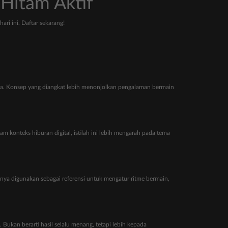
 Hitam Aktif
ari ini. Daftar sekarang!
una. Konsep yang diangkat lebih menonjolkan pengalaman bermain
 konteks hiburan digital, istilah ini lebih mengarah pada tema
anya digunakan sebagai referensi untuk mengatur ritme bermain,
ukan berarti hasil selalu menang, tetapi lebih kepada