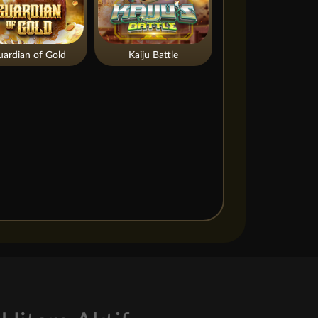
uardian of Gold
Kaiju Battle