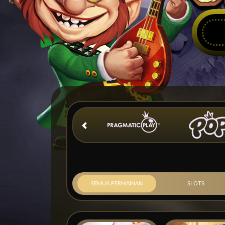
SEMUA PERMAINAN
SLOTS