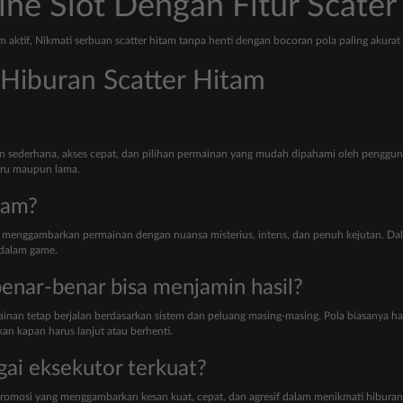
ne Slot Dengan Fitur Scater
am aktif, Nikmati serbuan scatter hitam tanpa henti dengan bocoran pola paling akurat h
Hiburan Scatter Hitam
lan sederhana, akses cepat, dan pilihan permainan yang mudah dipahami oleh pengg
aru maupun lama.
tam?
k menggambarkan permainan dengan nuansa misterius, intens, dan penuh kejutan. Dalam
i dalam game.
enar-benar bisa menjamin hasil?
mainan tetap berjalan berdasarkan sistem dan peluang masing-masing. Pola biasanya h
 kapan harus lanjut atau berhenti.
gai eksekutor terkuat?
romosi yang menggambarkan kesan kuat, cepat, dan agresif dalam menikmati hiburan. B