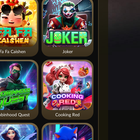
Fa Fa Caishen
Joker
obinhood Quest
Cooking Red