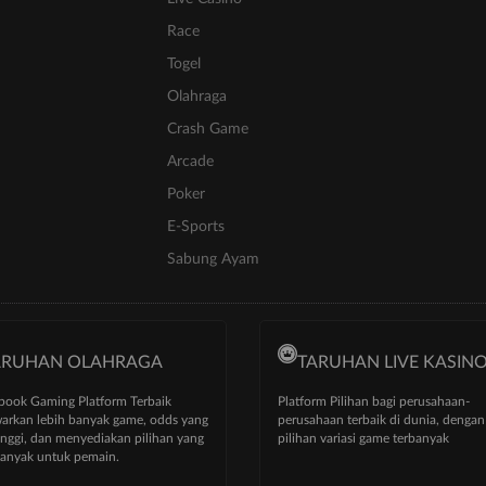
Race
Togel
Olahraga
Crash Game
Arcade
Poker
E-Sports
Sabung Ayam
ARUHAN OLAHRAGA
TARUHAN LIVE KASIN
book Gaming Platform Terbaik
Platform Pilihan bagi perusahaan-
rkan lebih banyak game, odds yang
perusahaan terbaik di dunia, dengan
tinggi, dan menyediakan pilihan yang
pilihan variasi game terbanyak
banyak untuk pemain.