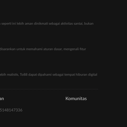
perti ini lebih aman dinikmati sebagai aktivitas santai, bukan
disarankan untuk memahami aturan dasar, mengenali fitur
h realistis, To88 dapat dipahami sebagai tempat hiburan digital
an
Komunitas
5148147336