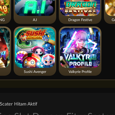
ING
A.I
Dragon Festive
G
Sushi Avenger
Valkyrie Profile
Scater Hitam Aktif