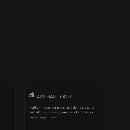
O
TARUHAN TOGEL
Platform togel yang menarik dari perusahan
terbaik di dunia yang menawarkan hadiah
kemenangan besar