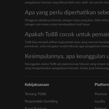
pengalaman bermain yang dibuat lebih seru, aktif, dan penuh m
Apa yang perlu diperhatikan seb
Pengguna sebaiknya bermain dengan batas yang jelas, tidak terbur
sebagai cara instan untuk mendapatkan hasil besar.
Apakah To88 cocok untuk pemai
To88 bisa menjadi pilihan bagi pemain baru yang mencari tampil
permainan, serta mengatur modal hiburan agar pengalaman berma
Kesimpulannya, apa keunggulan 
Keunggulan utama To88 ada pada konsep hiburan yang simpel, tem
yang mengutamakan pengalaman bermain, bukan janji kemenanga
Kebijaksanaan
Platfor
Tentang TO88
Promosi
Responsible Gambling
Loyalty
Pusat Bantuan
Referral