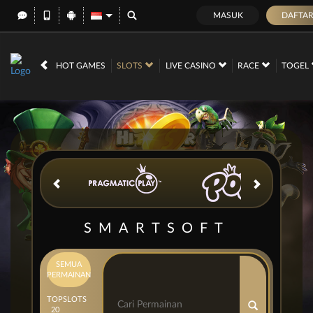
MASUK
DAFTA
IDR
12,731,745,
HOT GAMES
SLOTS
LIVE CASINO
RACE
TOGEL
SMARTSOFT
SEMUA
PERMAINAN
TOP
SLOTS
20