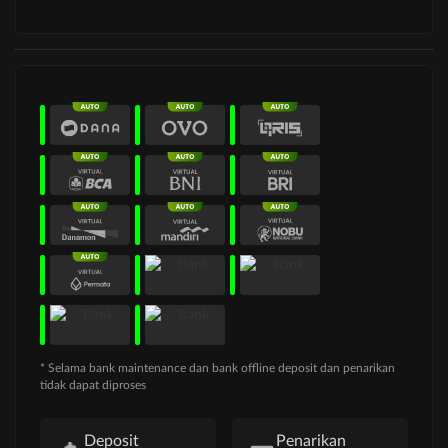
* Selama bank maintenance dan bank offline deposit dan penarikan
tidak dapat diproses
Deposit
Penarikan