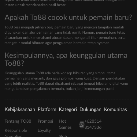
instan untuk mendapatkan hasil besar.
Apakah To88 cocok untuk pemain baru?
To88 bisa menjadi pilihan bagi pemain baru yang mencari tampilan mudah
digunakan dan alur permainan yang tidak rumit. Namun, pemain baru tetap
disarankan untuk memahami aturan dasar, mengenali fitur permainan, serta
mengatur modal hiburan agar pengalaman bermain tetap nyaman.
Kesimpulannya, apa keunggulan utama
To88?
Keunggulan utama To88 ada pada konsep hiburan yang simpel, tema
permainan yang menarik, dan gaya promosi yang kuat. Dengan pendekatan
yang lebih realistis, To88 dapat dipahami sebagai tempat hiburan digital yang
mengutamakan pengalaman bermain, bukan janji kemenangan pasti.
Kebijaksanaan
Platform
Kategori
Dukungan
Komunitas
Tentang TO88
Promosi
Hot
+628514
Games
8147336
Responsible
Loyalty
Gambling
Slots