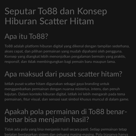
Seputar To88 dan Konsep
Hiburan Scatter Hitam
Apa itu To88?
To88 adalah platform hiburan digital yang dikenal dengan tampilan sederhana,
akses cepat, dan pilihan permainan yang mudah dipahami oleh pengguna.
Konsep yang diangkat lebih menonjolkan pengalaman bermain yang praktis,
responsif, dan tidak membingungkan bagi pemain baru maupun lama.
Apa maksud dari pusat scatter hitam?
Istilah pusat scatter hitam digunakan sebagai gaya branding untuk
menggambarkan permainan dengan nuansa misterius, intens, dan penuh
kejutan. Dalam konteks hiburan digital, istilah ini lebih mengarah pada tema
permainan, fitur visual, dan sensasi saat simbol khusus muncul di dalam game.
Apakah pola permainan di To88 benar-
benar bisa menjamin hasil?
Tidak ada pola yang bisa menjamin hasil secara pasti. Setiap permainan tetap
berjalan berdasarkan sistem dan peluang masing-masing. Pola biasanya hanya