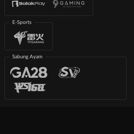
E-Sports
Sabung Ayam