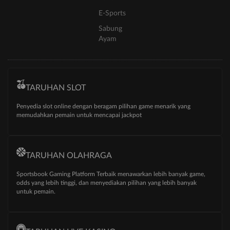
E-Sports
Sabung
Ayam
TARUHAN SLOT
Penyedia slot online dengan beragam pilihan game menarik yang
memudahkan pemain untuk mencapai jackpot
TARUHAN OLAHRAGA
Sportsbook Gaming Platform Terbaik menawarkan lebih banyak game,
odds yang lebih tinggi, dan menyediakan pilihan yang lebih banyak
untuk pemain.