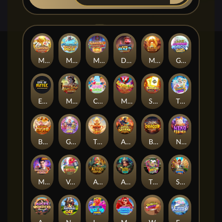
Mahjong Legend
Mahjong of the White Tiger
Mahjong Legend Xmas
Dino Gems
Mahjong Legacy
Government Disco
Epic of Aztec
Mafia Ways
Cupid's Garden
Mahjong of the Phoenix
Super Ace X
The Beat of Olympus 1000
Blessing of the Tiger
Government Joke
The Monkey King
Aztec Legend
Blessing of the Dragon
Neko Reborn
Mafia Ways II : Metro Haven Heist
Veggies Bonanza
Aztec Empire
Aztec Empire 1000
The King Joker
Subway Runner