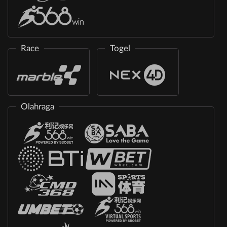
Race
Togel
Olahraga