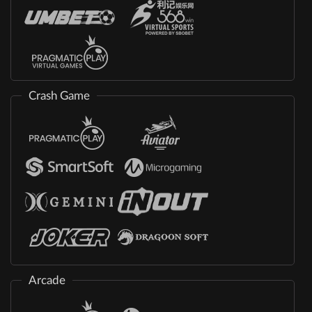
Crash Game
Arcade