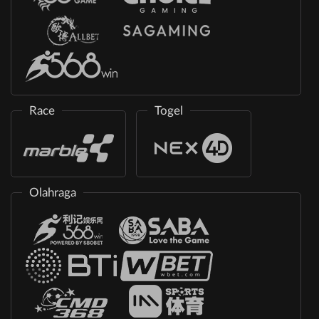
Race
Togel
Olahraga