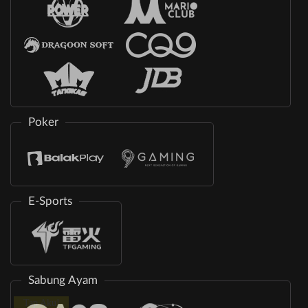
Poker
E-Sports
Sabung Ayam
Tap Aku!