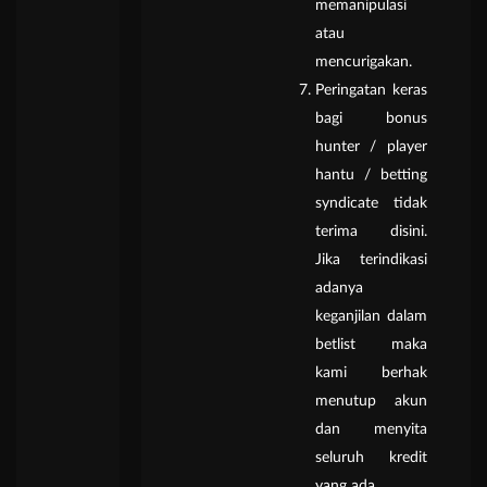
memanipulasi
atau
mencurigakan.
Peringatan keras
bagi bonus
hunter / player
hantu / betting
syndicate tidak
terima disini.
Jika terindikasi
adanya
keganjilan dalam
betlist maka
kami berhak
menutup akun
dan menyita
seluruh kredit
yang ada