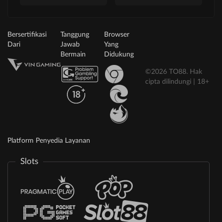
Bersertifikasi
Tanggung
Browser
Dari
Jawab
Yang
Bermain
Didukung
©2026 TO88. Hak
cipta dilindungi | 18+
Platform Penyedia Layanan
Slots