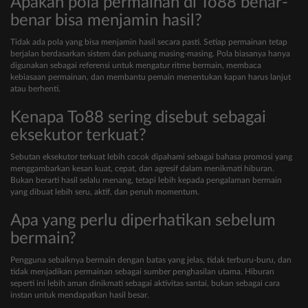
Apakah pola permainan di To88 benar-
benar bisa menjamin hasil?
Tidak ada pola yang bisa menjamin hasil secara pasti. Setiap permainan tetap
berjalan berdasarkan sistem dan peluang masing-masing. Pola biasanya hanya
digunakan sebagai referensi untuk mengatur ritme bermain, membaca
kebiasaan permainan, dan membantu pemain menentukan kapan harus lanjut
atau berhenti.
Kenapa To88 sering disebut sebagai
eksekutor terkuat?
Sebutan eksekutor terkuat lebih cocok dipahami sebagai bahasa promosi yang
menggambarkan kesan kuat, cepat, dan agresif dalam menikmati hiburan.
Bukan berarti hasil selalu menang, tetapi lebih kepada pengalaman bermain
yang dibuat lebih seru, aktif, dan penuh momentum.
Apa yang perlu diperhatikan sebelum
bermain?
Pengguna sebaiknya bermain dengan batas yang jelas, tidak terburu-buru, dan
tidak menjadikan permainan sebagai sumber penghasilan utama. Hiburan
seperti ini lebih aman dinikmati sebagai aktivitas santai, bukan sebagai cara
instan untuk mendapatkan hasil besar.