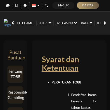
MASUK
DAFTAR
HOT GAMES
SLOTS
LIVE CASINO
RACE
TOGEL
Pusat
Syarat dan
Bantuan
Ketentuan
Tentang
TO88
PERATURAN TO88
Responsible
Pendaftar harus
Gambling
berusia 17
tahun keatas.