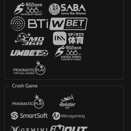
Crash Game