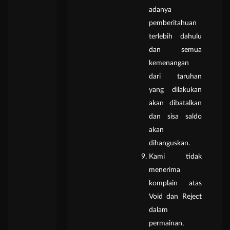
adanya
pemberitahuan
terlebih dahulu
dan semua
kemenangan
dari taruhan
yang dilakukan
akan dibatalkan
dan sisa saldo
akan
dihanguskan.
Kami tidak
menerima
komplain atas
Void dan Reject
dalam
permainan,