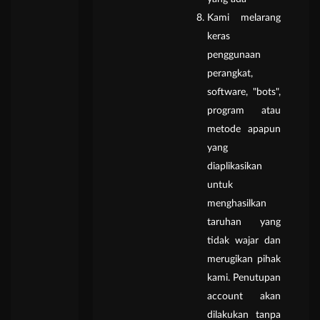
Kami melarang
keras
penggunaan
perangkat,
software, "bots",
program atau
metode apapun
yang
diaplikasikan
untuk
menghasilkan
taruhan yang
tidak wajar dan
merugikan pihak
kami. Penutupan
account akan
dilakukan tanpa