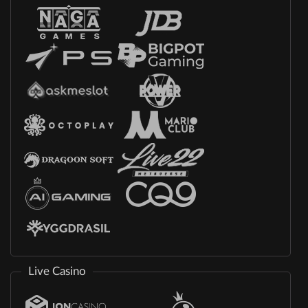
Live Casino