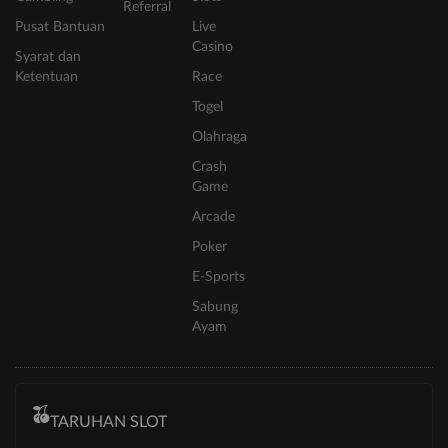
Referral
Pusat Bantuan
Live
Casino
Syarat dan
Ketentuan
Race
Togel
Olahraga
Crash
Game
Arcade
Poker
E-Sports
Sabung
Ayam
TARUHAN SLOT