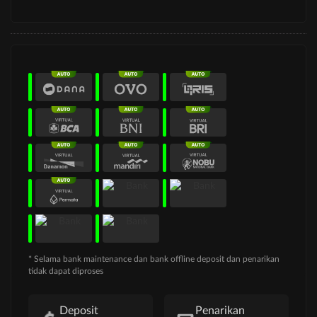
* Selama bank maintenance dan bank offline deposit dan penarikan
tidak dapat diproses
Deposit
Penarikan