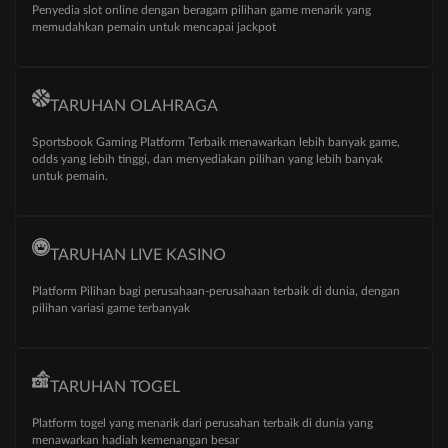
Penyedia slot online dengan beragam pilihan game menarik yang
memudahkan pemain untuk mencapai jackpot
TARUHAN OLAHRAGA
Sportsbook Gaming Platform Terbaik menawarkan lebih banyak game,
odds yang lebih tinggi, dan menyediakan pilihan yang lebih banyak
untuk pemain.
TARUHAN LIVE KASINO
Platform Pilihan bagi perusahaan-perusahaan terbaik di dunia, dengan
pilihan variasi game terbanyak
TARUHAN TOGEL
Platform togel yang menarik dari perusahan terbaik di dunia yang
menawarkan hadiah kemenangan besar