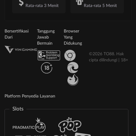
Rata-rata 3 Menit
Rata-rata 5 Menit
Bersertifikasi
Tanggung
Browser
Dari
Jawab
Yang
Bermain
Didukung
©2026 TO88. Hak
cipta dilindungi | 18+
Platform Penyedia Layanan
Slots