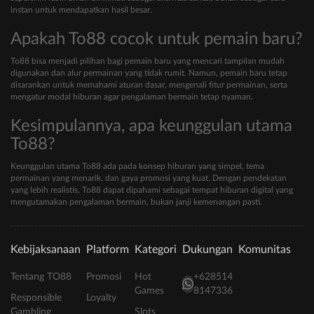
instan untuk mendapatkan hasil besar.
Apakah To88 cocok untuk pemain baru?
To88 bisa menjadi pilihan bagi pemain baru yang mencari tampilan mudah
digunakan dan alur permainan yang tidak rumit. Namun, pemain baru tetap
disarankan untuk memahami aturan dasar, mengenali fitur permainan, serta
mengatur modal hiburan agar pengalaman bermain tetap nyaman.
Kesimpulannya, apa keunggulan utama
To88?
Keunggulan utama To88 ada pada konsep hiburan yang simpel, tema
permainan yang menarik, dan gaya promosi yang kuat. Dengan pendekatan
yang lebih realistis, To88 dapat dipahami sebagai tempat hiburan digital yang
mengutamakan pengalaman bermain, bukan janji kemenangan pasti.
Kebijaksanaan
Platform
Kategori
Dukungan
Komunitas
Tentang TO88
Promosi
Hot
+628514
Games
8147336
Responsible
Loyalty
Gambling
Slots