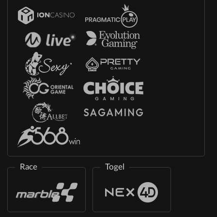
Race
Togel